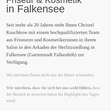
in Falkensee
in unserem Salon in Falkensee
Wir schneiden Ihre Haare, wir
Wir beraten Sie und finden
Alle Leistungen der klassischen
färben, wir strähnen, wir föhnen,
an der Berliner Stadtgrenze zu
zusammen mit Ihnen Ihr
Kosmetik und mehr ....
wir stylen, wir fisieren.
Lieblings-Makeup.
Spandau.
Seit mehr als 20 Jahren steht Ihnen Christel
MEHR
Kuschkow mit einem hochqualifizierten Team
MEHR
MEHR
MEHR
aus Friseuren und Kosmetikerinnen in ihrem
Salon in den Arkaden der Herlitzsiedlung in
Falkensee (Gartenstadt Falkenhöh) zur
Verfügung.
Wir möchten Ihnen nicht nur die Haare schneiden:
Wir möchten, dass Sie sich bei uns wohl fühlen,
dass
der Besuch in unserem Salon Ihr Highlight des Tages
wird!