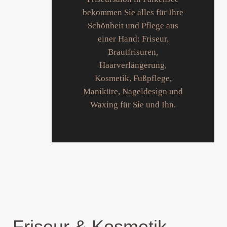
bekommen Sie alles für Ihre
Schönheit und Pflege aus
einer Hand: Friseur,
Brautfrisuren,
Haarverlängerung,
Kosmetik, Fußpflege,
Maniküre, Nageldesign und
Waxing für Sie und Ihn.
Fuss- pflege
Makeup
Friseur
Kosmetik
Friseur & Kosmetik